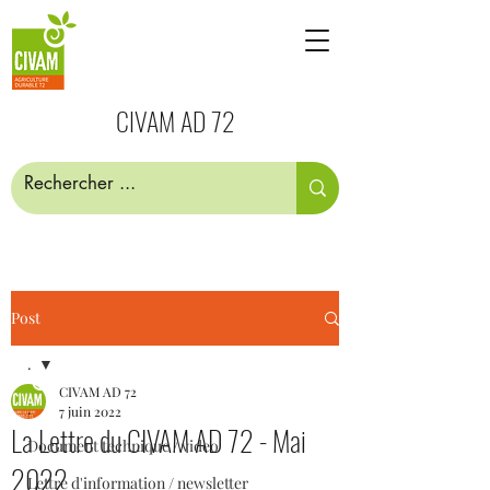
CIVAM AD 72
Post
.
CIVAM AD 72
.
7 juin 2022
La Lettre du CIVAM AD 72 - Mai
Document technique / video
2022
Lettre d'information / newsletter