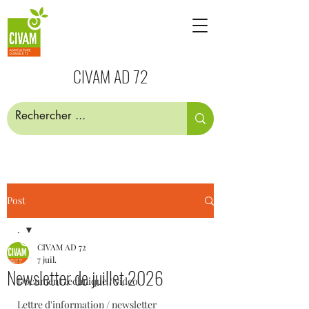
CIVAM AD 72
Post
.
CIVAM AD 72
.
7 juil.
Newsletter de juillet 2026
Document technique / video
Lettre d'information / newsletter