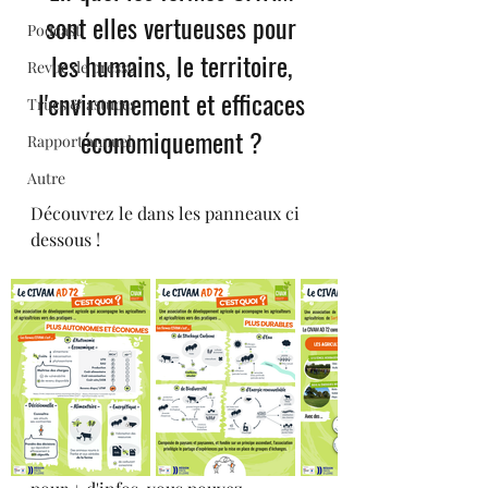
sont elles vertueuses pour 
Podcast
les humains, le territoire, 
Revue de presse
l'environnement et efficaces 
Trucs & astuces
économiquement ? 
Rapport annuel
Autre
Découvrez le dans les panneaux ci 
dessous ! 