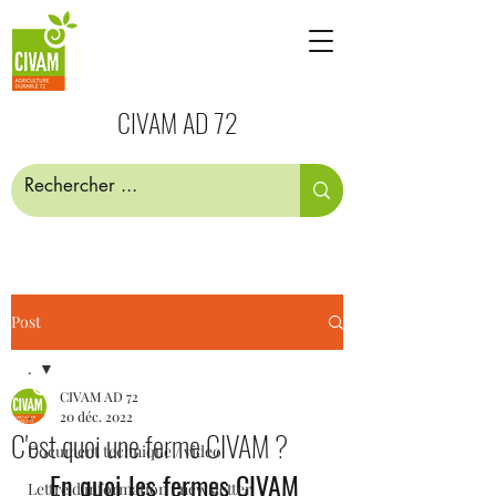
CIVAM AD 72
Post
.
CIVAM AD 72
.
20 déc. 2022
C'est quoi une ferme CIVAM ?
Document technique / video
En quoi les fermes CIVAM 
Lettre d'information / newsletter