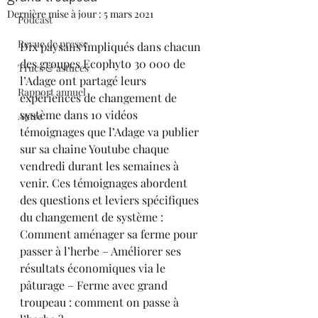
Dernière mise à jour :
5 mars 2021
Podcast
Revue de presse
Dix paysans impliqués dans chacun 
des groupes Ecophyto 30 000 de 
Trucs & astuces
l’Adage ont partagé leurs 
Rapport annuel
expériences de changement de 
système dans 10 vidéos 
Autre
témoignages que l’Adage va publier 
sur sa chaine Youtube chaque 
vendredi durant les semaines à 
venir. Ces témoignages abordent 
des questions et leviers spécifiques 
du changement de système : 
Comment aménager sa ferme pour 
passer à l’herbe – Améliorer ses 
résultats économiques via le 
pâturage – Ferme avec grand 
troupeau : comment on passe à 