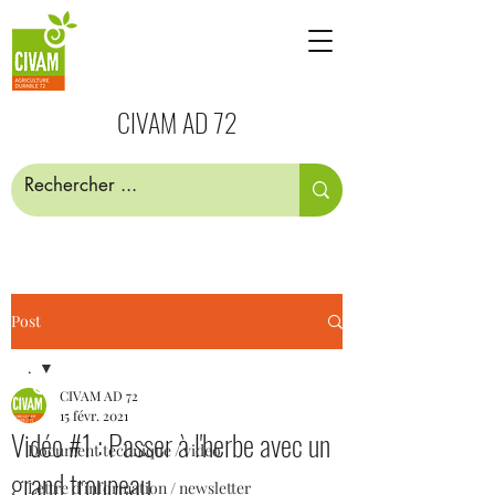
CIVAM AD 72
Post
.
CIVAM AD 72
.
15 févr. 2021
Vidéo #1 : Passer à l'herbe avec un
Document technique / video
grand troupeau
Lettre d'information / newsletter