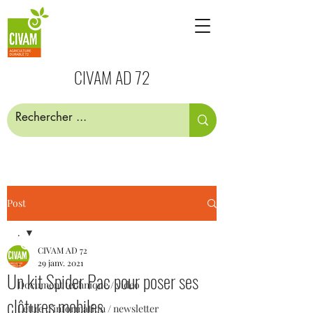
CIVAM AD 72
Post
.
CIVAM AD 72
.
29 janv. 2021
Un kit Spider Pac pour poser ses
Document technique / video
clôtures mobiles
Lettre d'information / newsletter