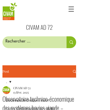
CIVAM AD 72
Post
.
CIVAM AD 72
.
13 févr. 2025
Observatoire technico-économique
Document technique / video
des systèmes bovins viande –
Lettre d'information / newsletter