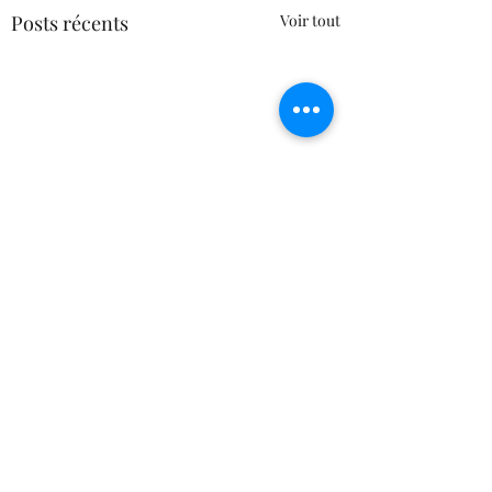
Posts récents
Voir tout
Commentaires
[VIDEO] Pourquoi Comment
« Produire des semences