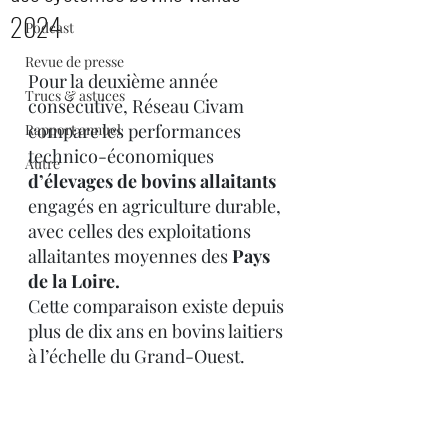
2024
Podcast
Revue de presse
Pour la deuxième année 
Trucs & astuces
consécutive, Réseau Civam 
compare les performances 
Rapport annuel
technico-économiques 
Autre
d’élevages de bovins allaitants
engagés en agriculture durable, 
avec celles des exploitations 
allaitantes moyennes des 
Pays 
de la Loire. 
Cette comparaison existe depuis 
plus de dix ans en bovins laitiers 
à l’échelle du Grand-Ouest.