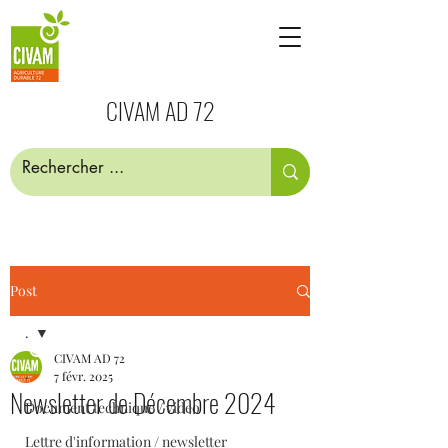
CIVAM AD 72
Post
.
CIVAM AD 72
.
7 févr. 2025
Newsletter de Décembre 2024
Document technique / video
Lettre d'information / newsletter