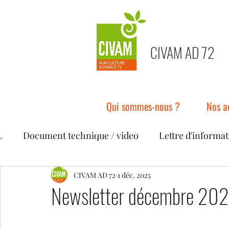
CIVAM AD 72
Qui sommes-nous ?
Nos a
.
Document technique / video
Lettre d'informat
Trucs & astuces
CIVAM AD 72
Rapport annuel
1 déc. 2025
Autre
Newsletter décembre 20